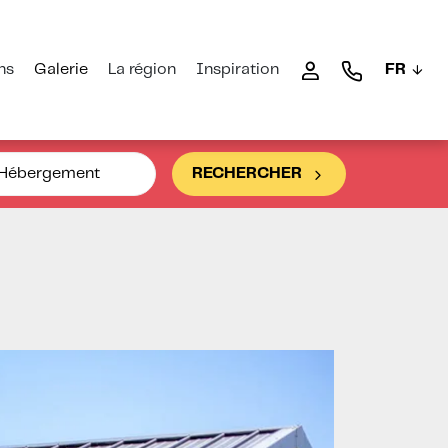
ns
Galerie
La région
Inspiration
FR
Hébergement
RECHERCHER