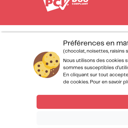
Préférences en mat
(chocolat, noisettes, raisins se
Mentions Légales
Spa Bulle des Sables
B
Règlement interieur
FAQ
r
Nous utilisons des cookies 
CGV
Plan des campings
T
sommes susceptibles d’utilis
Charte de protection des
Programme de
P
En cliquant sur tout accepter
données
fidélité
C
de cookies.
Pour en savoir plu
Recrutement
Copyright © Les Méditerranées Juin 2026 — Tous droits r