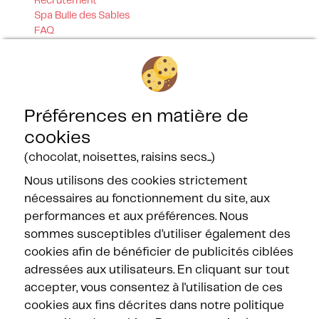
Recrutement
Spa Bulle des Sables
FAQ
Plan des campings
Programme de fidélité
Bulletin de réservation
Tarifs
Parrainage
Préférences en matière de
Contact
cookies
Nos certifications
(chocolat, noisettes, raisins secs...)
Nous utilisons des cookies strictement
nécessaires au fonctionnement du site, aux
performances et aux préférences. Nous
sommes susceptibles d’utiliser également des
cookies afin de bénéficier de publicités ciblées
Nos partenaires
adressées aux utilisateurs. En cliquant sur tout
accepter, vous consentez à l'utilisation de ces
cookies aux fins décrites dans notre politique