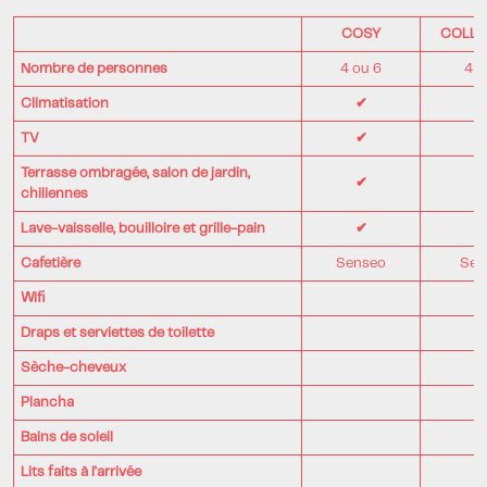
COSY
COLLE
Nombre de personnes
4 ou 6
4 o
Climatisation
✔
TV
✔
Terrasse ombragée, salon de jardin,
✔
chiliennes
Lave-vaisselle, bouilloire et grille-pain
✔
Cafetière
Senseo
Sen
Wifi
Draps et serviettes de toilette
Sèche-cheveux
Plancha
Bains de soleil
Lits faits à l'arrivée